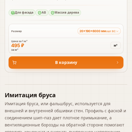
Для фасада
AB
Массив дерева
20×190×6000 мм
Размер
сорт BC
Цена за
1 м²
495 ₽
м²
за м²
В корзину
Имитация бруса
Имитация бруса, или фальшбрус, используется для
внешней и внутренней обшивки стен. Профиль с фаской и
соединением шип-паз дает плотное примыкание, а
вентиляционные борозды на обратной стороне помогают
отводить конденсат и снижать внутреннее напряжение