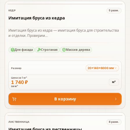
КЕДР
5
разм.
В наличии
Имитация бруса из кедра
Имитация бруса из кедра — имитация бруса для строительства
и отделки. Проверим...
Для фасада
Строганая
Массив дерева
20×140×6000 мм
Размер
Цена за
1 м²
1 740 ₽
м²
за м²
В корзину
ЛИСТВЕННИЦА
8
разм.
В наличии
Имитация бруса из лиственницы