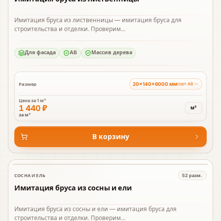
Имитация бруса из лиственницы — имитация бруса для
строительства и отделки. Проверим...
Для фасада
AB
Массив дерева
20×140×6000 мм
Размер
сорт AB
Цена за
1 м²
1 440 ₽
м²
за м²
В корзину
СОСНА И ЕЛЬ
52
разм.
В наличии
Имитация бруса из сосны и ели
Имитация бруса из сосны и ели — имитация бруса для
строительства и отделки. Проверим...