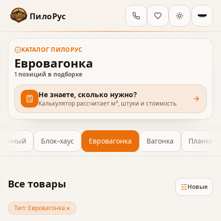
ПилоРус
КАТАЛОГ
ПИЛОРУС
Евровагонка
1
позиций в подборке
Не знаете, сколько нужно?
Калькулятор рассчитает м³, штуки и стоимость
оганный
Блок-хаус
Евровагонка
Вагонка
Планкен
Все товары
Новые
Тип:
Евровагонка
×