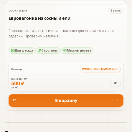
СОСНА И ЕЛЬ
2
разм.
В наличии
Евровагонка из сосны и ели
Евровагонка из сосны и ели — вагонка для строительства и
отделки. Проверим наличие,...
Для фасада
Строганая
Массив дерева
12×96×6000 мм
Размер
сорт BC
Цена за
1 м²
500 ₽
м²
за м²
В корзину