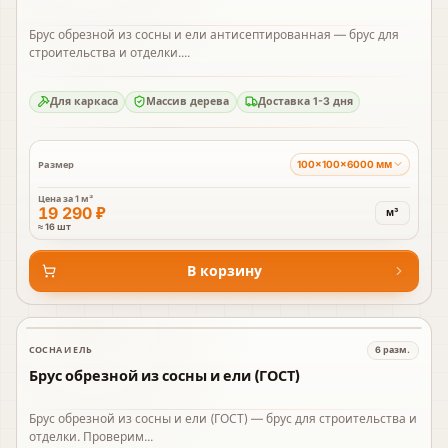
Брус обрезной из сосны и ели антисептированная — брус для
строительства и отделки....
Для каркаса
Массив дерева
Доставка 1-3 дня
100×100×6000 мм
Размер
Цена за
1 м³
19 290 ₽
м³
≈ 16 шт
В корзину
СОСНА И ЕЛЬ
6
разм.
В наличии
Брус обрезной из сосны и ели (ГОСТ)
Брус обрезной из сосны и ели (ГОСТ) — брус для строительства и
отделки. Проверим...