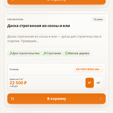
СОСНА И ЕЛЬ
12
разм.
В наличии
Доска строганная из сосны и ели
Доска строганная из сосны и ели — доска для строительства и
отделки. Проверим...
Для строительства
Строганая
Массив дерева
40×100×6000 мм
Размер
Цена за
1 м³
22 500 ₽
м³
шт
≈ 41 шт
В корзину