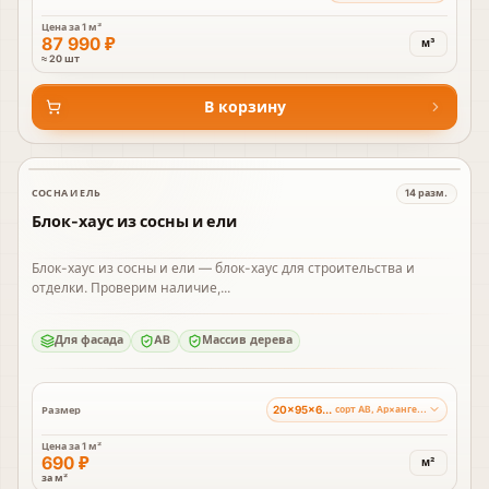
Цена за
1 м³
87 990 ₽
м³
≈ 20 шт
В корзину
СОСНА И ЕЛЬ
14
разм.
В наличии
Блок-хаус из сосны и ели
Блок-хаус из сосны и ели — блок-хаус для строительства и
отделки. Проверим наличие,...
Для фасада
AB
Массив дерева
20×95×6000 мм
Размер
сорт AB, Ар×ангельский лес
Цена за
1 м²
690 ₽
м²
за м²