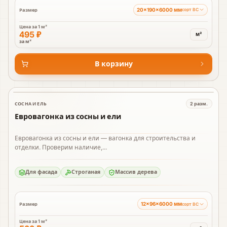
20×190×6000 мм
Размер
сорт BC
Цена за
1 м²
495 ₽
м²
за м²
В корзину
СОСНА И ЕЛЬ
2
разм.
В наличии
Евровагонка из сосны и ели
Евровагонка из сосны и ели — вагонка для строительства и
отделки. Проверим наличие,...
Для фасада
Строганая
Массив дерева
12×96×6000 мм
Размер
сорт BC
Цена за
1 м²