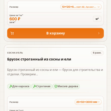
13×120×6000 мм
Размер
сорт AB, Ар×ангельский лес
Цена за
1 м²
600 ₽
м²
за м²
В корзину
СОСНА И ЕЛЬ
6
разм.
В наличии
Брусок строганный из сосны и ели
Брусок строганный из сосны и ели — брусок для строительства и
отделки. Проверим...
Для каркаса
Строганая
Массив дерева
25×50×3000 мм
Размер
Цена за
1 шт