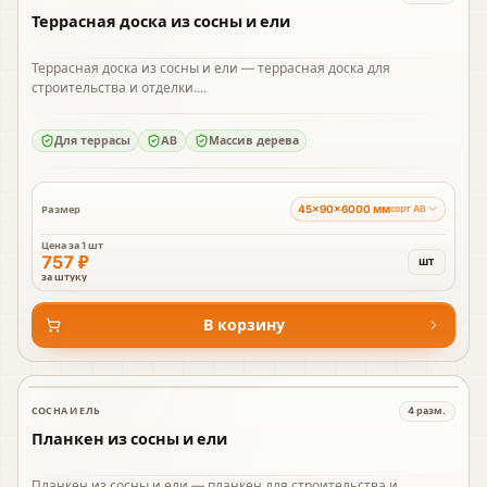
Террасная доска из сосны и ели
Террасная доска из сосны и ели — террасная доска для
строительства и отделки....
Для террасы
AB
Массив дерева
45×90×6000 мм
Размер
сорт AB
Цена за
1 шт
757 ₽
шт
за штуку
В корзину
СОСНА И ЕЛЬ
4
разм.
В наличии
Планкен из сосны и ели
Планкен из сосны и ели — планкен для строительства и