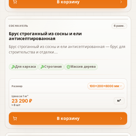
В корзину
СОСНА И ЕЛЬ
6
разм.
В наличии
Брус строганный из сосны и ели
антисептированная
Брус строганный из сосны и ели антисептированная — брус для
строительства и отделки....
Для каркаса
Строганая
Массив дерева
100×200×6000 мм
Размер
Цена за
1 м³
23 290 ₽
м³
≈ 8 шт
В корзину