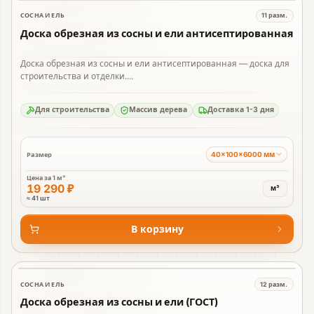
СОСНА И ЕЛЬ
11
разм.
В наличии
Доска обрезная из сосны и ели антисептированная
Доска обрезная из сосны и ели антисептированная — доска для
строительства и отделки....
Для строительства
Массив дерева
Доставка 1-3 дня
40×100×6000 мм
Размер
Цена за
1 м³
19 290 ₽
м³
≈ 41 шт
В корзину
СОСНА И ЕЛЬ
12
разм.
В наличии
Доска обрезная из сосны и ели (ГОСТ)