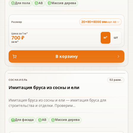
Для пола
AB
Массив дерева
20×90×6000 мм
Размер
сорт AB
Цена за
1 м²
700 ₽
м²
шт
за м²
В корзину
СОСНА И ЕЛЬ
52
разм.
В наличии
Имитация бруса из сосны и ели
Имитация бруса из сосны и ели — имитация бруса для
строительства и отделки. Проверим...
Для фасада
AB
Массив дерева