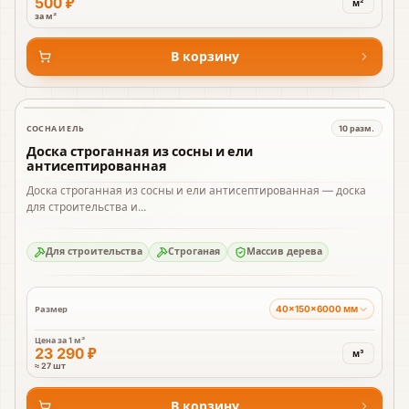
500 ₽
м²
за м²
В корзину
СОСНА И ЕЛЬ
10
разм.
В наличии
Доска строганная из сосны и ели
антисептированная
Доска строганная из сосны и ели антисептированная — доска
для строительства и...
Для строительства
Строганая
Массив дерева
40×150×6000 мм
Размер
Цена за
1 м³
23 290 ₽
м³
≈ 27 шт
В корзину