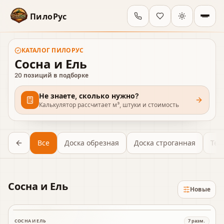
ПилоРус
КАТАЛОГ
ПИЛОРУС
Сосна и Ель
20
позиций в подборке
Не знаете, сколько нужно?
Калькулятор рассчитает м³, штуки и стоимость
Все
Доска обрезная
Доска строганная
Тер
Сосна и Ель
Новые
СОСНА И ЕЛЬ
7
разм.
В наличии