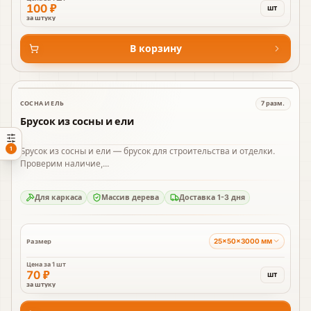
100 ₽
шт
за штуку
В корзину
СОСНА И ЕЛЬ
7
разм.
В наличии
Брусок из сосны и ели
1
Брусок из сосны и ели — брусок для строительства и отделки.
Проверим наличие,...
Для каркаса
Массив дерева
Доставка 1-3 дня
25×50×3000 мм
Размер
Цена за
1 шт
70 ₽
шт
за штуку