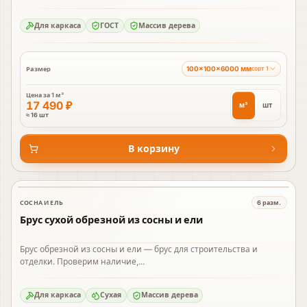
Для каркаса
ГОСТ
Массив дерева
100×100×6000 мм
Размер
сорт 1
Цена за
1 м³
17 490 ₽
м³
шт
≈ 16 шт
В корзину
СОСНА И ЕЛЬ
6
разм.
В наличии
Брус сухой обрезной из сосны и ели
Брус обрезной из сосны и ели — брус для строительства и
отделки. Проверим наличие,...
Для каркаса
Сухая
Массив дерева