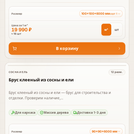
100×100×6000 мм
Размер
сорт 1
Цена за
1 м³
19 990 ₽
м³
шт
≈ 16 шт
В корзину
СОСНА И ЕЛЬ
12
разм.
В наличии
Брус клееный из сосны и ели
Брус клееный из сосны и ели — брус для строительства и
отделки. Проверим наличие,...
Для каркаса
Массив дерева
Доставка 1-3 дня
90×90×6000 мм
Размер