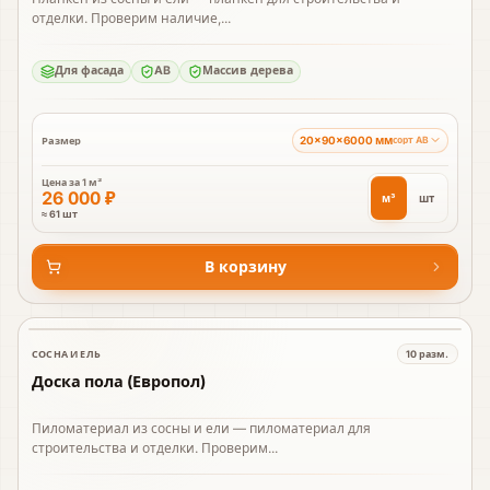
отделки. Проверим наличие,...
Для фасада
AB
Массив дерева
20×90×6000 мм
Размер
сорт AB
Цена за
1 м³
26 000 ₽
м³
шт
≈ 61 шт
В корзину
СОСНА И ЕЛЬ
10
разм.
В наличии
Доска пола (Европол)
Пиломатериал из сосны и ели — пиломатериал для
строительства и отделки. Проверим...