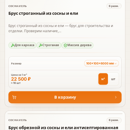
СОСНА И ЕЛЬ
6
разм.
В наличии
Брус строганный из сосны и ели
Брус строганный из сосны и ели — брус для строительства и
отделки. Проверим наличие,...
Для каркаса
Строганая
Массив дерева
100×100×6000 мм
Размер
Цена за
1 м³
22 500 ₽
м³
шт
≈ 16 шт
В корзину
СОСНА И ЕЛЬ
6
разм.
В наличии
Брус обрезной из сосны и ели антисептированная