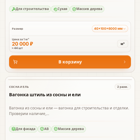
Для строительства
Сухая
Массив дерева
40×100×6000 мм
Размер
Цена за
1 м³
20 000 ₽
м³
≈ 44 шт
В корзину
СОСНА И ЕЛЬ
2
разм.
В наличии
Вагонка штиль из сосны и ели
Вагонка из сосны и ели — вагонка для строительства и отделки.
Проверим наличие,...
Для фасада
AB
Массив дерева