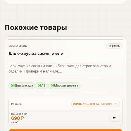
Похожие товары
СОСНА И ЕЛЬ
14
разм.
В наличии
Блок-хаус из сосны и ели
Блок-хаус из сосны и ели — блок-хаус для строительства и
отделки. Проверим наличие,...
Для фасада
AB
Массив дерева
20×95×6000 мм
Размер
сорт AB, Ар×ангельский лес
Цена за
1 м²
690 ₽
м²
за м²