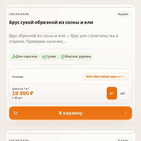
СОСНА И ЕЛЬ
6
разм.
В наличии
Брус сухой обрезной из сосны и ели
Брус обрезной из сосны и ели — брус для строительства и
отделки. Проверим наличие,...
Для каркаса
Сухая
Массив дерева
100×100×6000 мм
Размер
сорт 1
Цена за
1 м³
19 990 ₽
м³
шт
≈ 16 шт
В корзину
СОСНА И ЕЛЬ
6
разм.