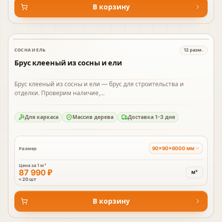
В корзину
СОСНА И ЕЛЬ
12
разм.
В наличии
Брус клееный из сосны и ели
Брус клееный из сосны и ели — брус для строительства и
отделки. Проверим наличие,...
Для каркаса
Массив дерева
Доставка 1-3 дня
90×90×6000 мм
Размер
Цена за
1 м³
87 990 ₽
м³
≈ 20 шт
В корзину