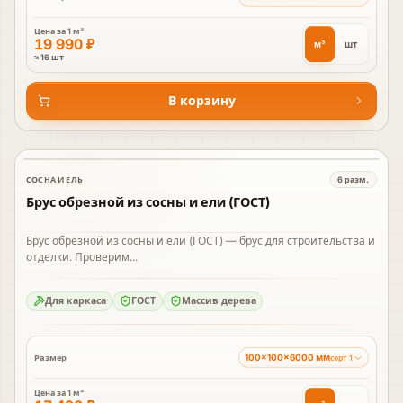
Цена за
1 м³
19 990 ₽
м³
шт
≈ 16 шт
В корзину
СОСНА И ЕЛЬ
6
разм.
В наличии
Брус обрезной из сосны и ели (ГОСТ)
Брус обрезной из сосны и ели (ГОСТ) — брус для строительства и
отделки. Проверим...
Для каркаса
ГОСТ
Массив дерева
100×100×6000 мм
Размер
сорт 1
Цена за
1 м³