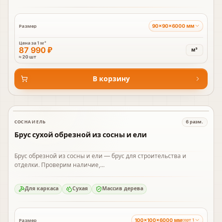
90×90×6000 мм
Размер
Цена за
1 м³
87 990 ₽
м³
≈ 20 шт
В корзину
СОСНА И ЕЛЬ
6
разм.
В наличии
Брус сухой обрезной из сосны и ели
Брус обрезной из сосны и ели — брус для строительства и
отделки. Проверим наличие,...
Для каркаса
Сухая
Массив дерева
100×100×6000 мм
Размер
сорт 1