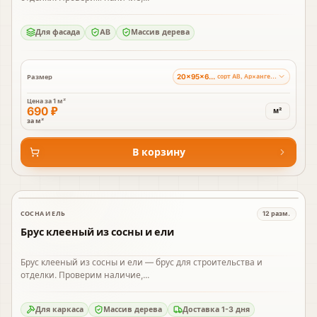
Для фасада
AB
Массив дерева
20×95×6000 мм
Размер
сорт AB, Ар×ангельский лес
Цена за
1 м²
690 ₽
м²
за м²
В корзину
СОСНА И ЕЛЬ
12
разм.
В наличии
Брус клееный из сосны и ели
Брус клееный из сосны и ели — брус для строительства и
отделки. Проверим наличие,...
Для каркаса
Массив дерева
Доставка 1-3 дня