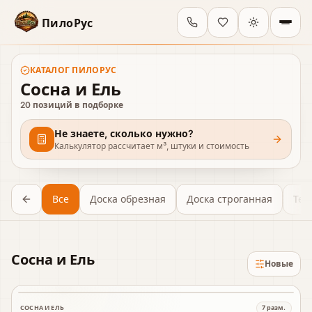
ПилоРус
КАТАЛОГ
ПИЛОРУС
Сосна и Ель
20
позиций в подборке
Не знаете, сколько нужно?
Калькулятор рассчитает м³, штуки и стоимость
Все
Доска обрезная
Доска строганная
Тер
Сосна и Ель
Новые
СОСНА И ЕЛЬ
7
разм.
В наличии