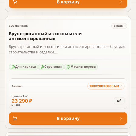
В корзину
СОСНА И ЕЛЬ
6
разм.
В наличии
Брус строганный из сосны и ели
антисептированная
Брус строганный из сосны и ели антисептированная — брус для
строительства и отделки....
Для каркаса
Строганая
Массив дерева
100×200×6000 мм
Размер
Цена за
1 м³
23 290 ₽
м³
≈ 8 шт
В корзину