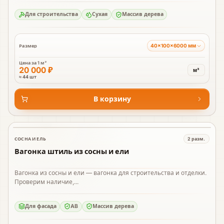
Для строительства
Сухая
Массив дерева
40×100×6000 мм
Размер
Цена за
1 м³
20 000 ₽
м³
≈ 44 шт
В корзину
СОСНА И ЕЛЬ
2
разм.
В наличии
Вагонка штиль из сосны и ели
Вагонка из сосны и ели — вагонка для строительства и отделки.
Проверим наличие,...
Для фасада
AB
Массив дерева