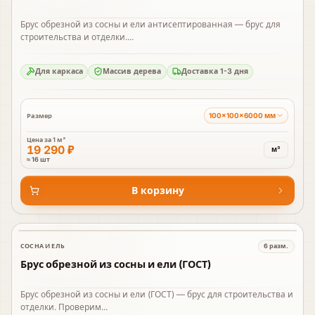
Брус обрезной из сосны и ели антисептированная — брус для
строительства и отделки....
Для каркаса
Массив дерева
Доставка 1-3 дня
100×100×6000 мм
Размер
Цена за
1 м³
19 290 ₽
м³
≈ 16 шт
В корзину
СОСНА И ЕЛЬ
6
разм.
В наличии
Брус обрезной из сосны и ели (ГОСТ)
Брус обрезной из сосны и ели (ГОСТ) — брус для строительства и
отделки. Проверим...