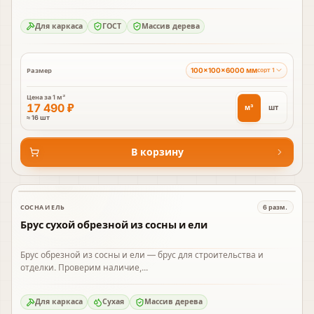
Для каркаса
ГОСТ
Массив дерева
100×100×6000 мм
Размер
сорт 1
Цена за
1 м³
17 490 ₽
м³
шт
≈ 16 шт
В корзину
СОСНА И ЕЛЬ
6
разм.
В наличии
Брус сухой обрезной из сосны и ели
Брус обрезной из сосны и ели — брус для строительства и
отделки. Проверим наличие,...
Для каркаса
Сухая
Массив дерева