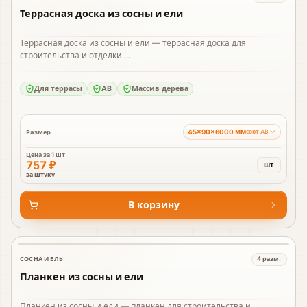
Террасная доска из сосны и ели
Террасная доска из сосны и ели — террасная доска для
строительства и отделки....
Для террасы
AB
Массив дерева
45×90×6000 мм
Размер
сорт AB
Цена за
1 шт
757 ₽
шт
за штуку
В корзину
СОСНА И ЕЛЬ
4
разм.
В наличии
Планкен из сосны и ели
Планкен из сосны и ели — планкен для строительства и