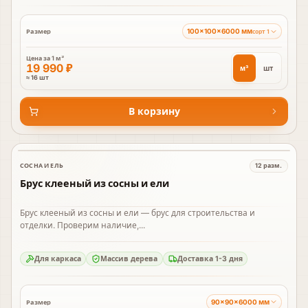
100×100×6000 мм
Размер
сорт 1
Цена за
1 м³
19 990 ₽
м³
шт
≈ 16 шт
В корзину
СОСНА И ЕЛЬ
12
разм.
В наличии
Брус клееный из сосны и ели
Брус клееный из сосны и ели — брус для строительства и
отделки. Проверим наличие,...
Для каркаса
Массив дерева
Доставка 1-3 дня
90×90×6000 мм
Размер