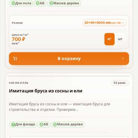
Для пола
AB
Массив дерева
20×90×6000 мм
Размер
сорт AB
Цена за
1 м²
700 ₽
м²
шт
за м²
В корзину
СОСНА И ЕЛЬ
52
разм.
В наличии
Имитация бруса из сосны и ели
Имитация бруса из сосны и ели — имитация бруса для
строительства и отделки. Проверим...
Для фасада
AB
Массив дерева