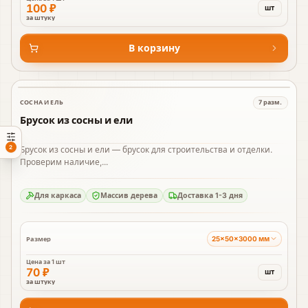
100 ₽
шт
за штуку
В корзину
СОСНА И ЕЛЬ
7
разм.
В наличии
Брусок из сосны и ели
2
Брусок из сосны и ели — брусок для строительства и отделки.
Проверим наличие,...
Для каркаса
Массив дерева
Доставка 1-3 дня
25×50×3000 мм
Размер
Цена за
1 шт
70 ₽
шт
за штуку