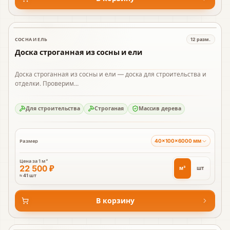
СОСНА И ЕЛЬ
12
разм.
В наличии
Доска строганная из сосны и ели
Доска строганная из сосны и ели — доска для строительства и
отделки. Проверим...
Для строительства
Строганая
Массив дерева
40×100×6000 мм
Размер
Цена за
1 м³
22 500 ₽
м³
шт
≈ 41 шт
В корзину