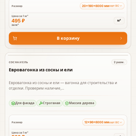
20×190×6000 мм
Размер
сорт BC
Цена за
1 м²
495 ₽
м²
за м²
В корзину
СОСНА И ЕЛЬ
2
разм.
В наличии
Евровагонка из сосны и ели
Евровагонка из сосны и ели — вагонка для строительства и
отделки. Проверим наличие,...
Для фасада
Строганая
Массив дерева
12×96×6000 мм
Размер
сорт BC
Цена за
1 м²