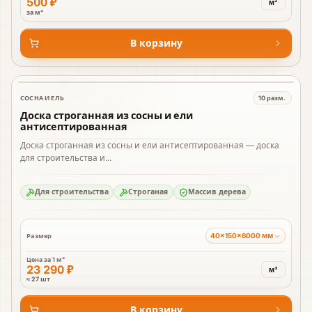
500 ₽
м²
за м²
В корзину
СОСНА И ЕЛЬ
10
разм.
В наличии
Доска строганная из сосны и ели
антисептированная
Доска строганная из сосны и ели антисептированная — доска
для строительства и...
Для строительства
Строганая
Массив дерева
40×150×6000 мм
Размер
Цена за
1 м³
23 290 ₽
м³
≈ 27 шт
В корзину