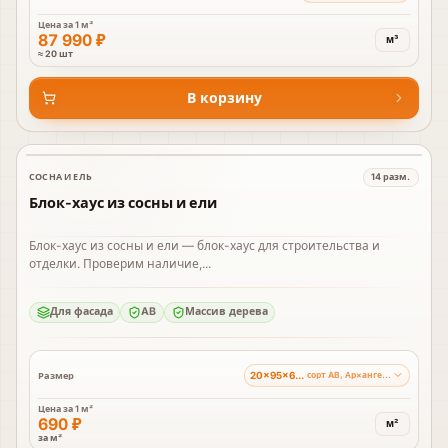
Цена за
1 м³
87 990 ₽
м³
≈ 20 шт
В корзину
СОСНА И ЕЛЬ
14
разм.
В наличии
Блок-хаус из сосны и ели
Блок-хаус из сосны и ели — блок-хаус для строительства и
отделки. Проверим наличие,...
Для фасада
AB
Массив дерева
20×95×6000 мм
Размер
сорт AB, Ар×ангельский лес
Цена за
1 м²
690 ₽
м²
за м²