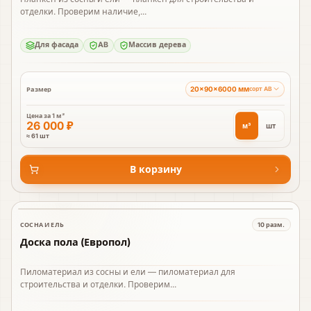
отделки. Проверим наличие,...
Для фасада
AB
Массив дерева
20×90×6000 мм
Размер
сорт AB
Цена за
1 м³
26 000 ₽
м³
шт
≈ 61 шт
В корзину
СОСНА И ЕЛЬ
10
разм.
В наличии
Доска пола (Европол)
Пиломатериал из сосны и ели — пиломатериал для
строительства и отделки. Проверим...