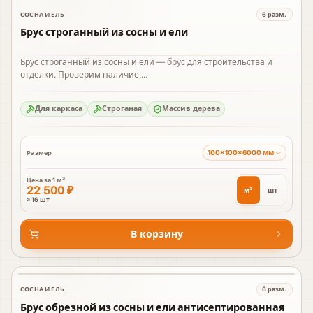
СОСНА И ЕЛЬ
6
разм.
В наличии
Брус строганный из сосны и ели
Брус строганный из сосны и ели — брус для строительства и
отделки. Проверим наличие,...
Для каркаса
Строганая
Массив дерева
100×100×6000 мм
Размер
Цена за
1 м³
22 500 ₽
м³
шт
≈ 16 шт
В корзину
СОСНА И ЕЛЬ
6
разм.
В наличии
Брус обрезной из сосны и ели антисептированная