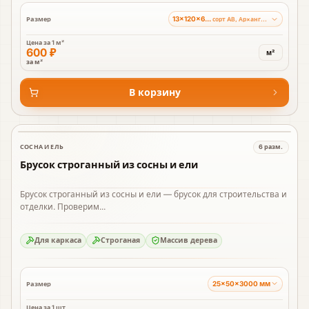
13×120×6000 мм
Размер
сорт AB, Ар×ангельский лес
Цена за
1 м²
600 ₽
м²
за м²
В корзину
СОСНА И ЕЛЬ
6
разм.
В наличии
Брусок строганный из сосны и ели
Брусок строганный из сосны и ели — брусок для строительства и
отделки. Проверим...
Для каркаса
Строганая
Массив дерева
25×50×3000 мм
Размер
Цена за
1 шт