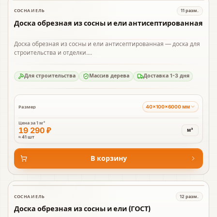
СОСНА И ЕЛЬ
11
разм.
В наличии
Доска обрезная из сосны и ели антисептированная
Доска обрезная из сосны и ели антисептированная — доска для
строительства и отделки....
Для строительства
Массив дерева
Доставка 1-3 дня
40×100×6000 мм
Размер
Цена за
1 м³
19 290 ₽
м³
≈ 41 шт
В корзину
СОСНА И ЕЛЬ
12
разм.
В наличии
Доска обрезная из сосны и ели (ГОСТ)