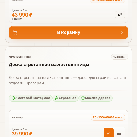
Цена за
1 м³
43 990 ₽
м³
≈ 16 шт
В корзину
ЛИСТВЕННИЦА
12
разм.
В наличии
Доска строганная из лиственницы
Доска строганная из лиственницы — доска для строительства и
отделки. Проверим...
Листовой материал
Строганая
Массив дерева
25×100×6000 мм
Размер
Цена за
1 м³
39 990 ₽
м³
шт