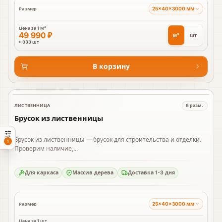
25×40×3000 мм
Размер
Цена за
1 м³
49 990 ₽
м³
шт
≈ 333 шт
В корзину
ЛИСТВЕННИЦА
6
разм.
В наличии
Брусок из лиственницы
Брусок из лиственницы — брусок для строительства и отделки.
1
Проверим наличие,...
Для каркаса
Массив дерева
Доставка 1-3 дня
25×40×3000 мм
Размер
Цена за
1 шт