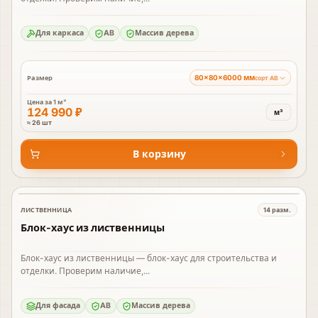
Для каркаса
AB
Массив дерева
80×80×6000 мм
Размер
сорт AB
Цена за
1 м³
124 990 ₽
м³
≈ 26 шт
В корзину
ЛИСТВЕННИЦА
14
разм.
В наличии
Блок-хаус из лиственницы
Блок-хаус из лиственницы — блок-хаус для строительства и
отделки. Проверим наличие,...
Для фасада
AB
Массив дерева