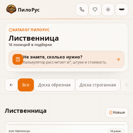
ПилоРус
КАТАЛОГ
ПИЛОРУС
Лиственница
18
позиций в подборке
Не знаете, сколько нужно?
Калькулятор рассчитает м³, штуки и стоимость
Все
Доска обрезная
Доска строганная
Тер
Лиственница
Новые
ЛИСТВЕННИЦА
14
разм.
В наличии