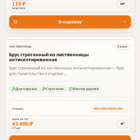
115 ₽
шт
за штуку
В корзину
ЛИСТВЕННИЦА
6
разм.
В наличии
Брус строганный из лиственницы
антисептированная
Брус строганный из лиственницы антисептированная — брус
для строительства и отделки....
Для каркаса
Строганая
Массив дерева
150×150×6000 мм
Размер
Цена за
1 м³
43 990 ₽
м³
≈ 7 шт