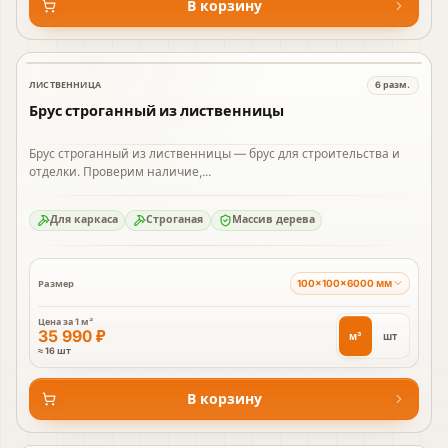
В корзину
ЛИСТВЕННИЦА
6
разм.
В наличии
Брус строганный из лиственницы
Брус строганный из лиственницы — брус для строительства и
отделки. Проверим наличие,...
Для каркаса
Строганая
Массив дерева
100×100×6000 мм
Размер
Цена за
1 м³
35 990 ₽
м³
шт
≈ 16 шт
В корзину