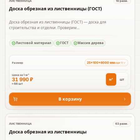
ЛИСТВЕННИЦА
10
разм.
В наличии
Доска обрезная из лиственницы (ГОСТ)
Доска обрезная из лиственницы (ГОСТ) — доска для
строительства и отделки. Проверим...
Листовой материал
ГОСТ
Массив дерева
25×100×6000 мм
Размер
сорт 1
Цена за
1 м³
31 990 ₽
м³
шт
≈ 66 шт
В корзину
ЛИСТВЕННИЦА
63
разм.
В наличии
Доска обрезная из лиственницы