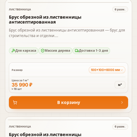
ЛИСТВЕННИЦА
6
разм.
В наличии
Брус обрезной из лиственницы
антисептированная
Брус обрезной из лиственницы антисептированная — брус для
строительства и отделки....
Для каркаса
Массив дерева
Доставка 1-3 дня
100×100×6000 мм
Размер
Цена за
1 м³
35 990 ₽
м³
≈ 16 шт
В корзину
ЛИСТВЕННИЦА
6
разм.
В наличии
Брус обрезной из лиственницы