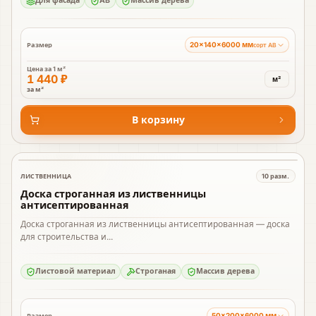
Для фасада
AB
Массив дерева
20×140×6000 мм
Размер
сорт AB
Цена за
1 м²
1 440 ₽
м²
за м²
В корзину
ЛИСТВЕННИЦА
10
разм.
В наличии
Доска строганная из лиственницы
антисептированная
Доска строганная из лиственницы антисептированная — доска
для строительства и...
Листовой материал
Строганая
Массив дерева
50×200×6000 мм
Размер