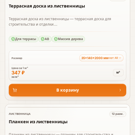
Террасная доска из лиственницы
Террасная доска из лиственницы — террасная доска для
строительства и отделки....
Для террасы
AB
Массив дерева
35×140×2000 мм
Размер
сорт AB
Цена за
1 м²
347 ₽
м²
за м²
В корзину
ЛИСТВЕННИЦА
12
разм.
В наличии
Планкен из лиственницы
Планкен из лиственницы — планкен для строительства и