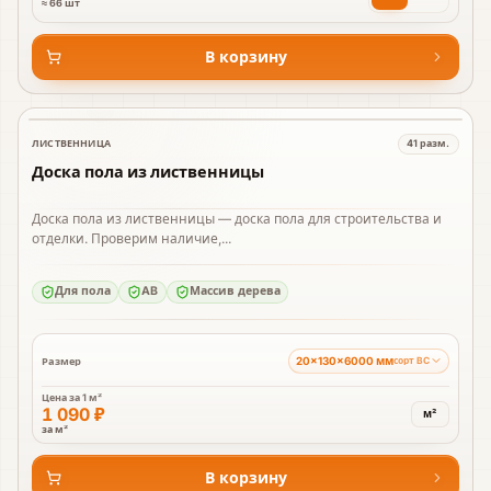
≈ 66 шт
В корзину
ЛИСТВЕННИЦА
41
разм.
В наличии
Доска пола из лиственницы
Доска пола из лиственницы — доска пола для строительства и
отделки. Проверим наличие,...
Для пола
AB
Массив дерева
20×130×6000 мм
Размер
сорт BC
Цена за
1 м²
1 090 ₽
м²
за м²
В корзину