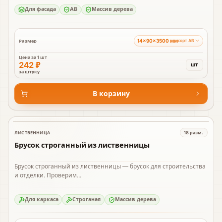
Для фасада
AB
Массив дерева
14×90×3500 мм
Размер
сорт AB
Цена за
1 шт
242 ₽
шт
за штуку
В корзину
ЛИСТВЕННИЦА
18
разм.
В наличии
Брусок строганный из лиственницы
Брусок строганный из лиственницы — брусок для строительства
и отделки. Проверим...
Для каркаса
Строганая
Массив дерева