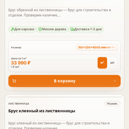
Брус обрезной из лиственницы — брус для строительства и
отделки. Проверим наличие,...
Для каркаса
Массив дерева
Доставка 1-3 дня
150×200×6000 мм
Размер
сорт 1
Цена за
1 м³
33 990 ₽
м³
шт
≈ 5 шт
В корзину
ЛИСТВЕННИЦА
14
разм.
В наличии
Брус клееный из лиственницы
Брус клееный из лиственницы — брус для строительства и
отделки. Проверим наличие,...