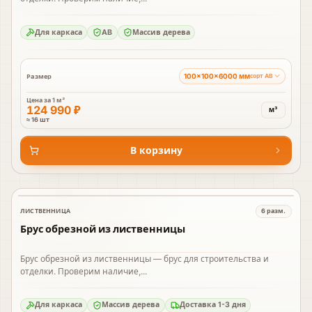
Для каркаса
AB
Массив дерева
100×100×6000 мм
Размер
сорт AB
Цена за
1 м³
124 990 ₽
м³
≈ 16 шт
В корзину
ЛИСТВЕННИЦА
6
разм.
В наличии
Брус обрезной из лиственницы
Брус обрезной из лиственницы — брус для строительства и
отделки. Проверим наличие,...
Для каркаса
Массив дерева
Доставка 1-3 дня