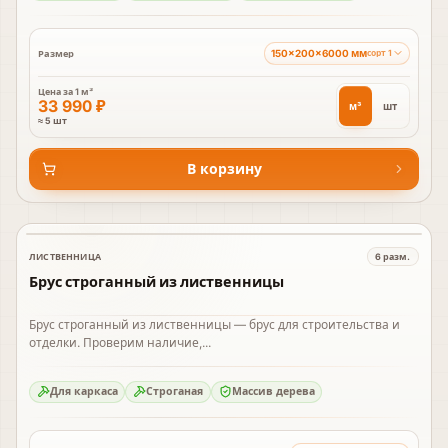
150×200×6000 мм
Размер
сорт 1
Цена за
1 м³
33 990 ₽
м³
шт
≈ 5 шт
В корзину
ЛИСТВЕННИЦА
6
разм.
В наличии
Брус строганный из лиственницы
Брус строганный из лиственницы — брус для строительства и
отделки. Проверим наличие,...
Для каркаса
Строганая
Массив дерева