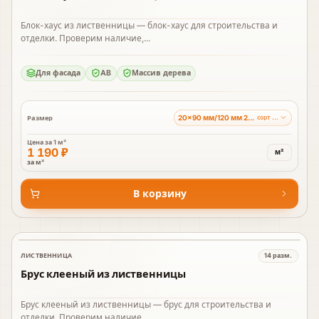
Блок-хаус из лиственницы — блок-хаус для строительства и
отделки. Проверим наличие,...
Для фасада
AB
Массив дерева
20×90 мм/120 мм 2-4 м
Размер
сорт BC
Цена за
1 м²
1 190 ₽
м²
за м²
В корзину
ЛИСТВЕННИЦА
14
разм.
В наличии
Брус клееный из лиственницы
Брус клееный из лиственницы — брус для строительства и
отделки. Проверим наличие,...