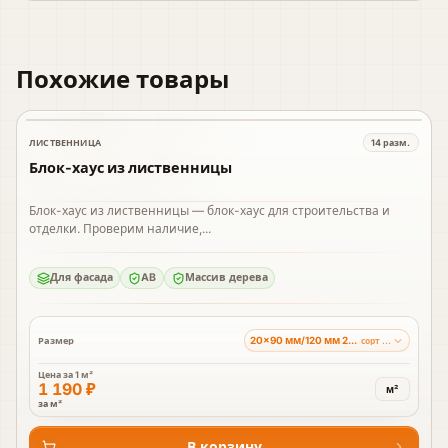
Похожие товары
ЛИСТВЕННИЦА
14
разм.
В наличии
Блок-хаус из лиственницы
Блок-хаус из лиственницы — блок-хаус для строительства и
отделки. Проверим наличие,...
Для фасада
AB
Массив дерева
20×90 мм/120 мм 2-4 м
Размер
сорт BC
Цена за
1 м²
1 190 ₽
м²
за м²
В корзину