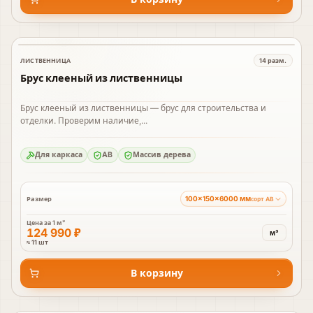
ЛИСТВЕННИЦА
14
разм.
В наличии
Брус клееный из лиственницы
Брус клееный из лиственницы — брус для строительства и
отделки. Проверим наличие,...
Для каркаса
AB
Массив дерева
100×150×6000 мм
Размер
сорт AB
Цена за
1 м³
124 990 ₽
м³
≈ 11 шт
В корзину