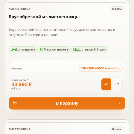
ЛИСТВЕННИЦА
6
разм.
В наличии
Брус обрезной из лиственницы
Брус обрезной из лиственницы — брус для строительства и
отделки. Проверим наличие,...
Для каркаса
Массив дерева
Доставка 1-3 дня
150×200×6000 мм
Размер
сорт 1
Цена за
1 м³
33 990 ₽
м³
шт
≈ 5 шт
В корзину
ЛИСТВЕННИЦА
6
разм.
В наличии