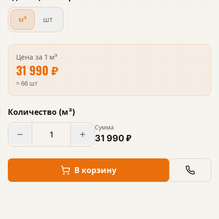
м³
шт
Цена за
1 м³
31 990 ₽
≈ 66 шт
Количество
(
м³
)
Сумма
31 990 ₽
В корзину