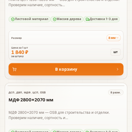
Проверим наличие, сортность...
Листовой материал
Массив дерева
Доставка 1-3 дня
8 мм
Размер
Цена за
1 шт
1 840 ₽
шт
за штуку
В корзину
ДСП, ДВП, МДФ, ЦСП, OSB
8
разм.
В наличии
МДФ 2800×2070 мм
МДФ 2800×2070 мм — OSB для строительства и отделки.
Проверим наличие, сортность и...