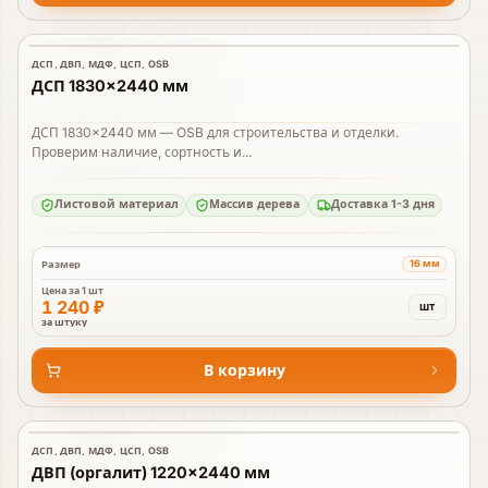
ДСП, ДВП, МДФ, ЦСП, OSB
В наличии
ДСП 1830×2440 мм
ДСП 1830×2440 мм — OSB для строительства и отделки.
Проверим наличие, сортность и...
Листовой материал
Массив дерева
Доставка 1-3 дня
16 мм
Размер
Цена за
1 шт
1 240 ₽
шт
за штуку
В корзину
ДСП, ДВП, МДФ, ЦСП, OSB
В наличии
ДВП (оргалит) 1220×2440 мм