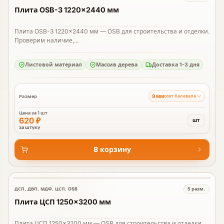
Плита OSB-3 1220×2440 мм
Плита OSB-3 1220×2440 мм — OSB для строительства и отделки.
Проверим наличие,...
Листовой материал
Массив дерева
Доставка 1-3 дня
9 мм
Размер
сорт Калевала
Цена за
1 шт
620 ₽
шт
за штуку
В корзину
ДСП, ДВП, МДФ, ЦСП, OSB
5
разм.
В наличии
Плита ЦСП 1250×3200 мм
Плита ЦСП 1250×3200 мм — OSB для строительства и отделки.