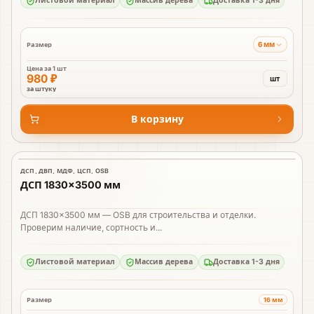
Листовой материал
Массив дерева
Доставка 1-3 дня
6 мм
Размер
Цена за
1 шт
980 ₽
шт
за штуку
В корзину
ДСП, ДВП, МДФ, ЦСП, OSB
В наличии
ДСП 1830×3500 мм
ДСП 1830×3500 мм — OSB для строительства и отделки.
Проверим наличие, сортность и...
Листовой материал
Массив дерева
Доставка 1-3 дня
16 мм
Размер