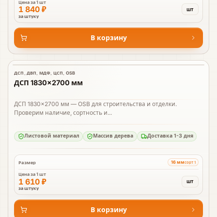
Цена за
1 шт
1 840 ₽
шт
за штуку
В корзину
ДСП, ДВП, МДФ, ЦСП, OSB
В наличии
ДСП 1830×2700 мм
ДСП 1830×2700 мм — OSB для строительства и отделки.
Проверим наличие, сортность и...
Листовой материал
Массив дерева
Доставка 1-3 дня
16 мм
Размер
сорт 1
Цена за
1 шт
1 610 ₽
шт
за штуку
В корзину