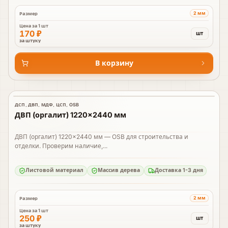
2 мм
Размер
Цена за
1 шт
170 ₽
шт
за штуку
В корзину
ДСП, ДВП, МДФ, ЦСП, OSB
В наличии
ДВП (оргалит) 1220×2440 мм
ДВП (оргалит) 1220×2440 мм — OSB для строительства и
отделки. Проверим наличие,...
Листовой материал
Массив дерева
Доставка 1-3 дня
2 мм
Размер
Цена за
1 шт
250 ₽
шт
за штуку