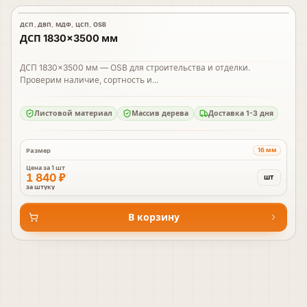
ДСП, ДВП, МДФ, ЦСП, OSB
В наличии
ДСП 1830×3500 мм
ДСП 1830×3500 мм — OSB для строительства и отделки.
Проверим наличие, сортность и...
Листовой материал
Массив дерева
Доставка 1-3 дня
16 мм
Размер
Цена за
1 шт
1 840 ₽
шт
за штуку
В корзину