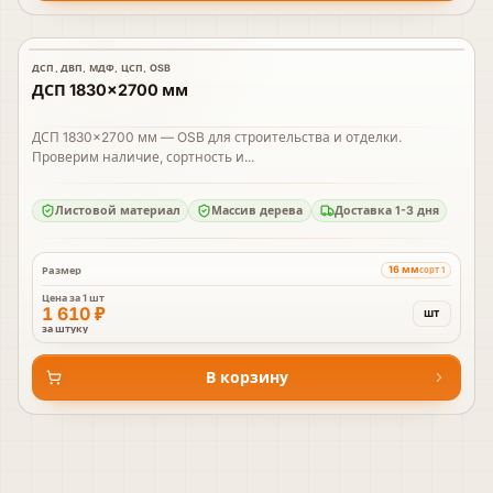
ДСП, ДВП, МДФ, ЦСП, OSB
В наличии
ДСП 1830×2700 мм
ДСП 1830×2700 мм — OSB для строительства и отделки.
Проверим наличие, сортность и...
Листовой материал
Массив дерева
Доставка 1-3 дня
16 мм
Размер
сорт 1
Цена за
1 шт
1 610 ₽
шт
за штуку
В корзину