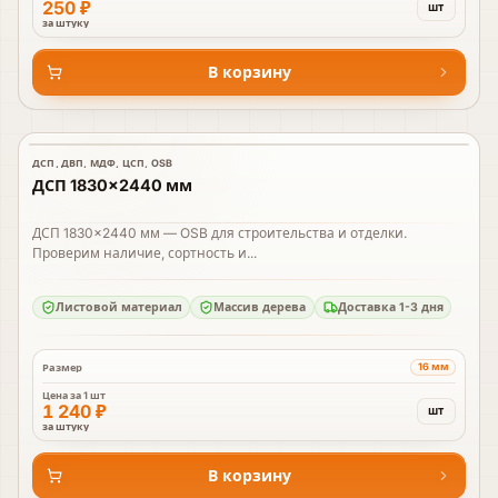
250 ₽
шт
за штуку
В корзину
ДСП, ДВП, МДФ, ЦСП, OSB
В наличии
ДСП 1830×2440 мм
ДСП 1830×2440 мм — OSB для строительства и отделки.
Проверим наличие, сортность и...
Листовой материал
Массив дерева
Доставка 1-3 дня
16 мм
Размер
Цена за
1 шт
1 240 ₽
шт
за штуку
В корзину