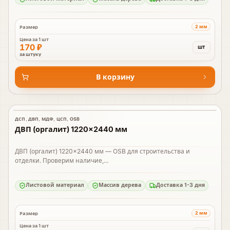
2 мм
Размер
Цена за
1 шт
170 ₽
шт
за штуку
В корзину
ДСП, ДВП, МДФ, ЦСП, OSB
В наличии
ДВП (оргалит) 1220×2440 мм
ДВП (оргалит) 1220×2440 мм — OSB для строительства и
отделки. Проверим наличие,...
Листовой материал
Массив дерева
Доставка 1-3 дня
2 мм
Размер
Цена за
1 шт