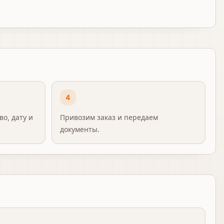
4
о, дату и
Привозим заказ и передаем
документы.