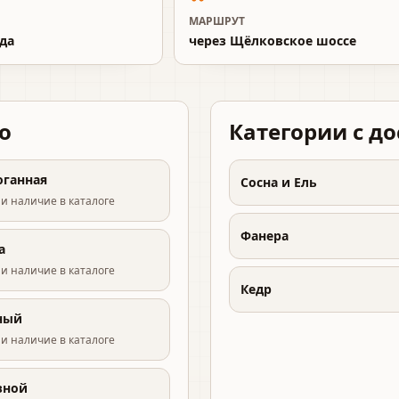
МАРШРУТ
ада
через Щёлковское шоссе
о
Категории с д
оганная
Сосна и Ель
и наличие в каталоге
Фанера
а
и наличие в каталоге
Кедр
ный
и наличие в каталоге
зной