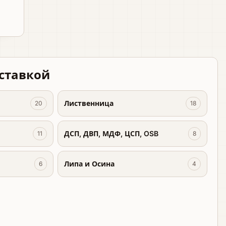
оставкой
Лиственница
20
18
ДСП, ДВП, МДФ, ЦСП, OSB
11
8
Липа и Осина
6
4