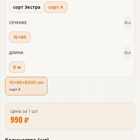
сорт Экстра
сорт A
СЕЧЕНИЕ
Все
15×96
ДЛИНА
Все
6 м
15×96×6000 мм
сорт A
Цена за
1 шт
990 ₽
Количество
(
шт
)