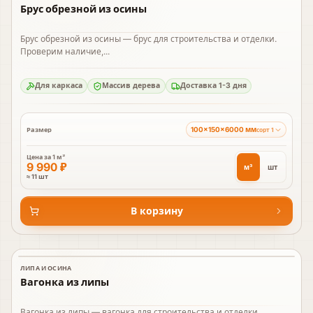
Брус обрезной из осины
Брус обрезной из осины — брус для строительства и отделки.
Проверим наличие,...
Для каркаса
Массив дерева
Доставка 1-3 дня
100×150×6000 мм
Размер
сорт 1
Цена за
1 м³
9 990 ₽
м³
шт
≈ 11 шт
В корзину
ЛИПА И ОСИНА
В наличии
Вагонка из липы
Вагонка из липы — вагонка для строительства и отделки.