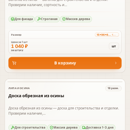
Проверим наличие, сортность и...
Для фасада
Строганая
Массив дерева
15×96×6000 мм
Размер
сорт A
Цена за
1 шт
1 040 ₽
шт
за штуку
В корзину
ЛИПА И ОСИНА
18
разм.
В наличии
Доска обрезная из осины
Доска обрезная из осины — доска для строительства и отделки.
Проверим наличие,...
Для строительства
Массив дерева
Доставка 1-3 дня