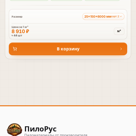
25×150×6000 мм
Размер
сорт 2
Цена за
1 м³
8 910 ₽
м³
≈ 44 шт
В корзину
ПилоРус
Пиломатериалы от производителя