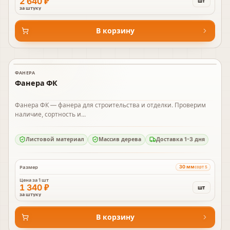
2 640 ₽
шт
за штуку
В корзину
ФАНЕРА
В наличии
Фанера ФК
Фанера ФК — фанера для строительства и отделки. Проверим
наличие, сортность и...
Листовой материал
Массив дерева
Доставка 1-3 дня
30 мм
Размер
сорт 5
Цена за
1 шт
1 340 ₽
шт
за штуку
В корзину