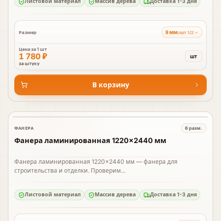
Листовой материал
Массив дерева
Доставка 1-3 дня
9 мм
Размер
сорт 1/2
Цена за
1 шт
1 780 ₽
шт
за штуку
В корзину
ФАНЕРА
6
разм.
В наличии
Фанера ламинированная 1220×2440 мм
Фанера ламинированная 1220×2440 мм — фанера для
строительства и отделки. Проверим...
Листовой материал
Массив дерева
Доставка 1-3 дня