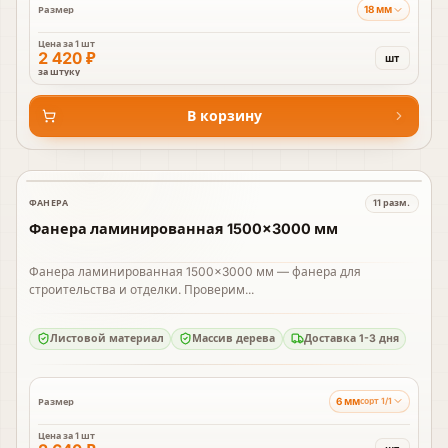
18 мм
Размер
Цена за
1 шт
2 420 ₽
шт
за штуку
В корзину
ФАНЕРА
11
разм.
В наличии
Фанера ламинированная 1500×3000 мм
Фанера ламинированная 1500×3000 мм — фанера для
строительства и отделки. Проверим...
Листовой материал
Массив дерева
Доставка 1-3 дня
6 мм
Размер
сорт 1/1
Цена за
1 шт