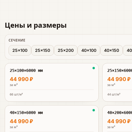
Цены и размеры
СЕЧЕНИЕ
25×100
25×150
25×200
40×100
40×150
40
25×100×6000 мм
25×150×600
44 990 ₽
44 990 ₽
за
м³
за
м³
66
шт/м³
44
шт/м³
40×150×6000 мм
40×200×600
44 990 ₽
44 990 ₽
за
м³
за
м³