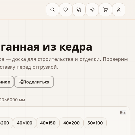
оганная из кедра
ра — доска для строительства и отделки. Проверим
ставку перед отгрузкой.
нное
Поделиться
00×6000 мм
Все
×200
40×100
40×150
40×200
50×100