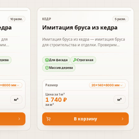
В наличии
КЕДР
10
разм.
5
разм.
едра
Имитация бруса из кедра
 для
Имитация бруса из кедра — имитация бруса
рим
для строительства и отделки. Проверим...
ерева
Для фасада
Строганая
Массив дерева
Размер
0×6000 мм
20×140×6000 мм
Цена за
1 м²
1 740 ₽
м³
м²
за м²
В корзину