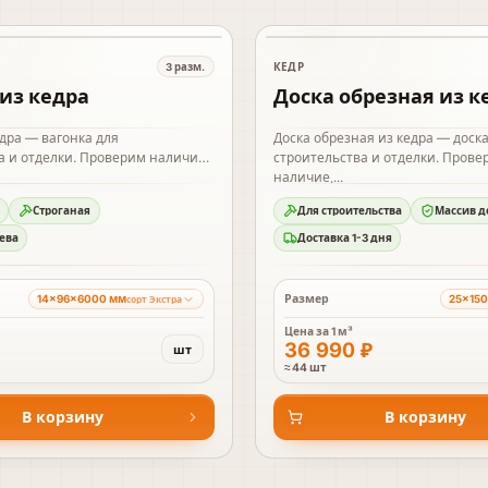
В наличии
КЕДР
3
разм.
из кедра
Доска обрезная из к
едра — вагонка для
Доска обрезная из кедра — доска
а и отделки. Проверим наличие,
строительства и отделки. Прове
наличие,...
Строганая
Для строительства
Массив д
ева
Доставка 1-3 дня
Размер
14×96×6000 мм
25×15
сорт Экстра
Цена за
1 м³
36 990 ₽
шт
≈ 44 шт
В корзину
В корзину