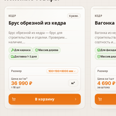
В наличии
В наличии
КЕДР
КЕДР
6
разм.
Брус обрезной из кедра
Вагонка 
Брус обрезной из кедра — брус для
Вагонка из к
строительства и отделки. Проверим
строительств
наличие,...
сортность и...
Для каркаса
Массив дерева
Для фасада
Доставка 1-3 дня
Массив дер
Размер
Размер
100×100×6000 мм
Цена за
1 м³
Цена за
1 шт
36 990 ₽
4 690 ₽
м³
≈ 16 шт
за штуку
В корзину