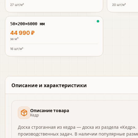
27
шт/м³
20
шт/м³
50×200×6000 мм
44 990 ₽
за
м³
16
шт/м³
Описание и характеристики
Описание товара
Кедр
Доска строганная из кедра — доска из раздела «Кедр».
производственных задач. В наличии популярные разм