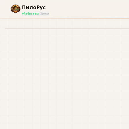
ПилоРус
Работаем
· Химки
В наличии