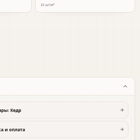
22
шт/м³
ары: Кедр
а и оплата