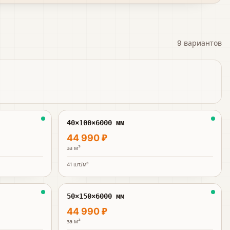
9
вариантов
40×100×6000 мм
44 990 ₽
за
м³
41
шт/м³
50×150×6000 мм
44 990 ₽
за
м³