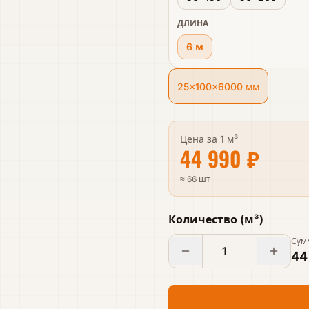
ДЛИНА
6 м
25×100×6000 мм
Цена за
1 м³
44 990 ₽
≈ 66 шт
Количество
(
м³
)
Сум
44