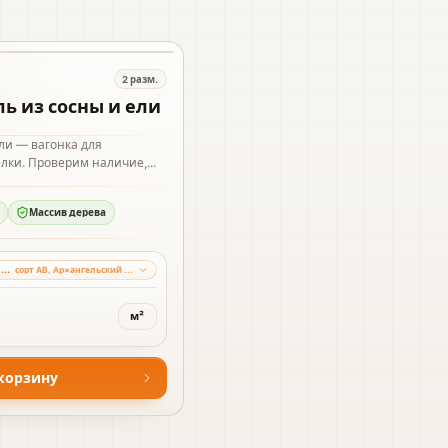
2
разм.
ь из сосны и ели
ели — вагонка для
лки. Проверим наличие,...
Массив дерева
 мм
сорт AB, Ар×ангельский лес
м²
корзину