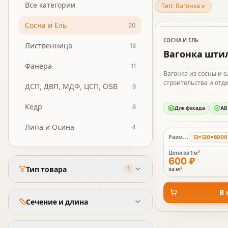
Все категории
Тип:
Вагонка
×
Сосна и Ель
20
В наличии
СОСНА И ЕЛЬ
Лиственница
18
Вагонка штил
Фанера
11
Вагонка из сосны и 
строительства и отде
ДСП, ДВП, МДФ, ЦСП, OSB
8
Кедр
6
Для фасада
AB
Липа и Осина
4
Размер
13×120×6000
Цена за
1 м²
600 ₽
Тип товара
1
за м²
В 
Сечение и длина