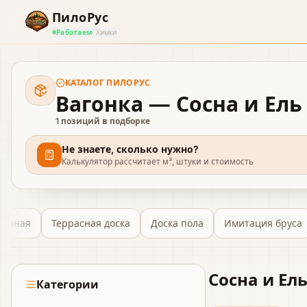
ПилоРус
Работаем
· Химки
КАТАЛОГ
ПИЛОРУС
Вагонка — Сосна и Ель
1
позиций в подборке
Не знаете, сколько нужно?
Калькулятор рассчитает м³, штуки и стоимость
ганная
Террасная доска
Доска пола
Имитация бруса
Сосна и Ел
Категории