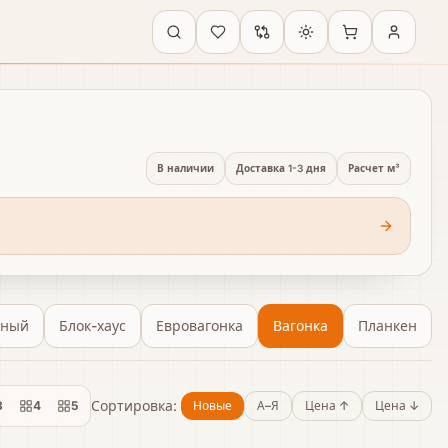
В наличии
Доставка 1-3 дня
Расчет м³
нный
Блок-хаус
Евровагонка
Вагонка
Планкен
Сортировка:
3
4
5
Новые
А–Я
Цена ↑
Цена ↓