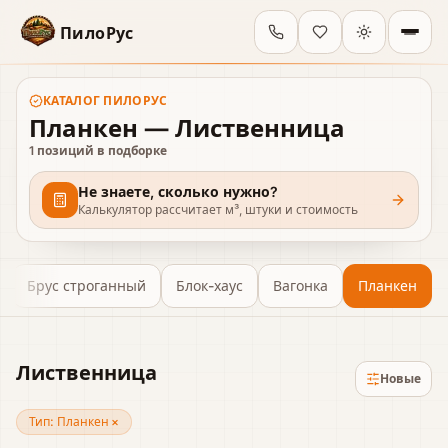
ПилоРус
КАТАЛОГ
ПИЛОРУС
Планкен — Лиственница
1
позиций в подборке
Не знаете, сколько нужно?
Калькулятор рассчитает м³, штуки и стоимость
Брус строганный
Блок-хаус
Вагонка
Планкен
Лиственница
Новые
Тип:
Планкен
×