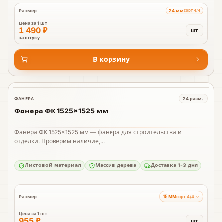
24 мм
Размер
сорт 4/4
Цена за
1 шт
1 490 ₽
шт
за штуку
В корзину
ФАНЕРА
24
разм.
В наличии
Фанера ФК 1525×1525 мм
Фанера ФК 1525×1525 мм — фанера для строительства и
отделки. Проверим наличие,...
Листовой материал
Массив дерева
Доставка 1-3 дня
15 мм
Размер
сорт 4/4
Цена за
1 шт
955 ₽
шт