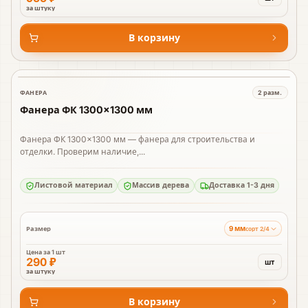
за штуку
В корзину
ФАНЕРА
2
разм.
В наличии
Фанера ФК 1300×1300 мм
Фанера ФК 1300×1300 мм — фанера для строительства и
отделки. Проверим наличие,...
Листовой материал
Массив дерева
Доставка 1-3 дня
9 мм
Размер
сорт 2/4
Цена за
1 шт
290 ₽
шт
за штуку
В корзину