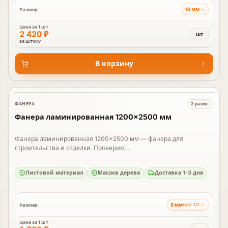
18 мм
Размер
Цена за
1 шт
2 420 ₽
шт
за штуку
В корзину
ФАНЕРА
2
разм.
В наличии
Фанера ламинированная 1200×2500 мм
Фанера ламинированная 1200×2500 мм — фанера для
строительства и отделки. Проверим...
Листовой материал
Массив дерева
Доставка 1-3 дня
9 мм
Размер
сорт 1/2
Цена за
1 шт