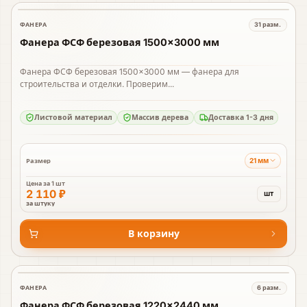
ФАНЕРА
31
разм.
В наличии
Фанера ФСФ березовая 1500×3000 мм
Фанера ФСФ березовая 1500×3000 мм — фанера для
строительства и отделки. Проверим...
Листовой материал
Массив дерева
Доставка 1-3 дня
21 мм
Размер
Цена за
1 шт
2 110 ₽
шт
за штуку
В корзину
ФАНЕРА
6
разм.
В наличии
Фанера ФСФ березовая 1220×2440 мм